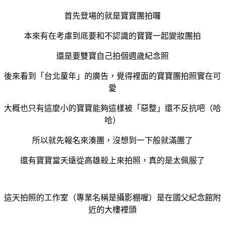
首先登場的就是寶寶團拍囉
本來有在考慮到底要和不認識的寶寶一起變妝團拍
還是要雙寶自己拍個週歲紀念照
後來看到「台北童年」的廣告，覺得裡面的寶寶團拍照實在可
愛
大概也只有這麼小的寶寶能夠這樣被「惡整」還不反抗吧（哈
哈）
所以就先報名來湊團，沒想到一下般就滿團了
還有寶寶當天遠從高雄殺上來拍照，真的是太佩服了
這天拍照的工作室（專業名稱是攝影棚喔）是在國父紀念館附
近的大樓裡頭