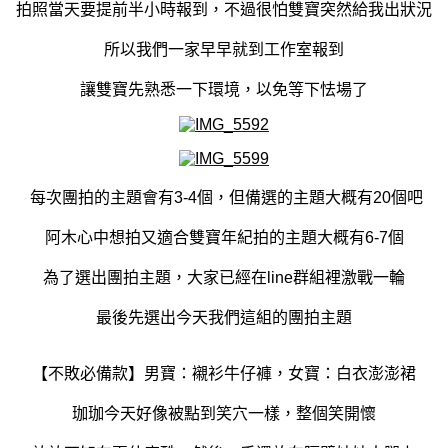
拍照當天要提前半小時報到，不過很怕雙寶突然給我出狀況
所以我們一家早早就到工作室報到
讓雙寶先熟悉一下環境，以免等下怯場了
每次團拍的主題會有3-4個，但備選的主題大概有20個吧
阿木心中想拍又適合雙寶年紀拍的主題大概有6-7個
為了選出團拍主題，大家已經在line群組裡激戰一輪
最後先選出今天我們這組的團拍主題
【不敗必備款】男寶：襯衫牛仔褲，女寶：白衣澎澎裙
珈珈今天好像被點到笑穴一樣，整個笑開懷