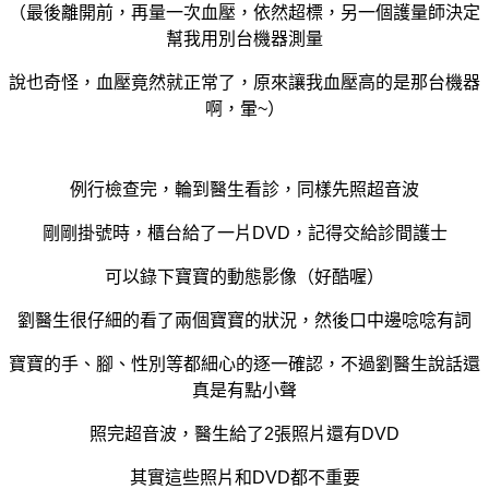
（最後離開前，再量一次血壓，依然超標，另一個護量師決定
幫我用別台機器測量
說也奇怪，血壓竟然就正常了，原來讓我血壓高的是那台機器
啊，暈~）
例行檢查完，輪到醫生看診，同樣先照超音波
剛剛掛號時，櫃台給了一片DVD，記得交給診間護士
可以錄下寶寶的動態影像（好酷喔）
劉醫生很仔細的看了兩個寶寶的狀況，然後口中邊唸唸有詞
寶寶的手、腳、性別等都細心的逐一確認，不過劉醫生說話還
真是有點小聲
照完超音波，醫生給了2張照片還有DVD
其實這些照片和DVD都不重要