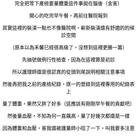
完全把等下產檢要量體重這件事拋在腦後（金害
）
開心的吃完早午餐，再前往醫院報到
其實這裡的裝潢一點也不像醫院啊，嶄新裝潢還有舒適的的候
診空間
（原本以為禾馨已經很高級了，沒想到這裡更勝一籌）
先抽號做例行性檢查，因為在這裡算是初診
所以護理師還是很認真的從頭到尾說明相關注意事項
然後再把我之前的產檢紀錄，逐一的登錄到這裡專用的紀錄表
上
量了體重，果然又胖了好多（這應該有剛剛早午餐的貢獻吧）
然後量血壓，不知為何一直飆高，量了好幾次都還是一樣
因為體重和血壓，害我還被護量師小唸了一下，叫我要多注意