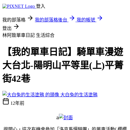
登入
我的部落格
我的部落格後台
我的帳號
登出
林阿致單車日記
生活綜合
【我的單車日記】騎單車漫遊
大台北-陽明山平等里(上)平菁
街42巷
大白兔的生活塗鴉
12年前
a
很開心，這次有機會參加「洛克馬慢騎團」的單車活動( 櫻櫻