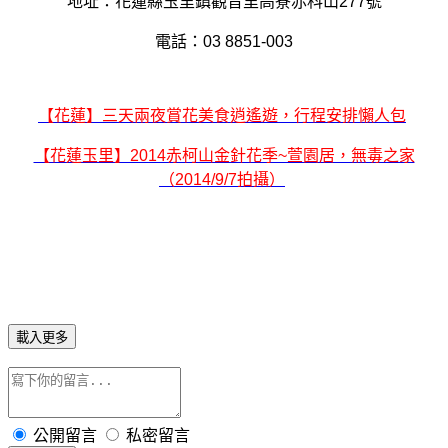
地址：花蓮縣玉里鎮觀音里高寮赤科山277號
電話：03 8851-003
【花蓮】三天兩夜賞花美食逍遙遊，行程安排懶人包
【花蓮玉里】2014赤柯山金針花季~萱園居，無毒之家
（2014/9/7拍攝）
載入更多
公開留言
私密留言