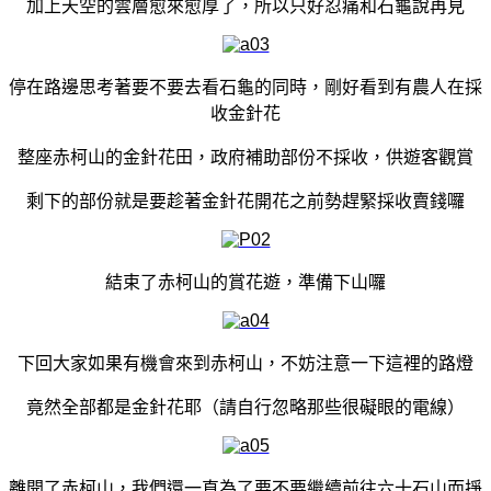
加上天空的雲層愈來愈厚了，所以只好忍痛和石龜說再見
停在路邊思考著要不要去看石龜的同時，剛好看到有農人在採
收金針花
整座赤柯山的金針花田，政府補助部份不採收，供遊客觀賞
剩下的部份就是要趁著金針花開花之前勢趕緊採收賣錢囉
結束了赤柯山的賞花遊，準備下山囉
下回大家如果有機會來到赤柯山，不妨注意一下這裡的路燈
竟然全部都是金針花耶（請自行忽略那些很礙眼的電線）
離開了赤柯山，我們還一直為了要不要繼續前往六十石山而掙